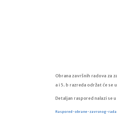
Obrana završnih radova za za
a i 5. b razreda održat će se 
Detaljan raspored nalazi se u
Raspored-obrane-zavrsnog-rada-