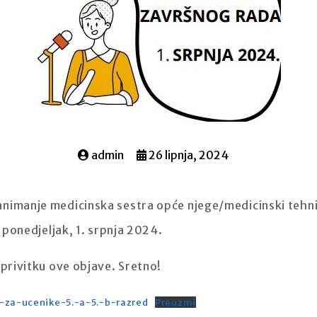
admin
26 lipnja, 2024
nimanje medicinska sestra opće njege/medicinski tehni
u ponedjeljak, 1. srpnja 2024.
 privitku ove objave. Sretno!
za-ucenike-5.-a-5.-b-razred
Preuzmi