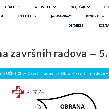
O ŠKOLI
AKTI ŠKOLE
NATJEČAJI
GD
ISI
RODITELJI
JAVNA NABAVA
PROJEKTI
OBAVIJESTI
KONT
a završnih radova – 5.a
a
»
UČENICI
»
Završni radovi
»
Obrana završnih radova – 5