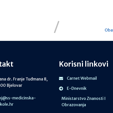
Obav
takt
Korisni linkovi
Carnet Webmail
ana dr. Franje Tuđmana 8,
00 Bjelovar
E-Dnevnik
j@ss-medicinska-
Ministarstvo Znanosti I
skole.hr
Obrazovanja