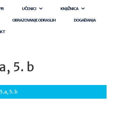
PR
UČENICI
KNJIŽNICA
OBRAZOVANJE ODRASLIH
DOGAĐANJA
AKT
, 5. b
.a, 5. b