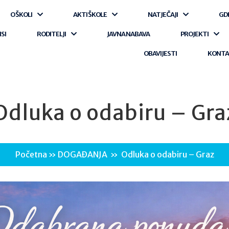
O ŠKOLI
AKTI ŠKOLE
NATJEČAJI
GD
ISI
RODITELJI
JAVNA NABAVA
PROJEKTI
OBAVIJESTI
KONT
Odluka o odabiru – Gra
Početna
»
DOGAĐANJA
»
Odluka o odabiru – Graz