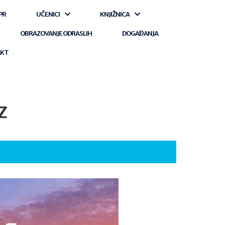
PR
UČENICI
KNJIŽNICA
OBRAZOVANJE ODRASLIH
DOGAĐANJA
AKT
z