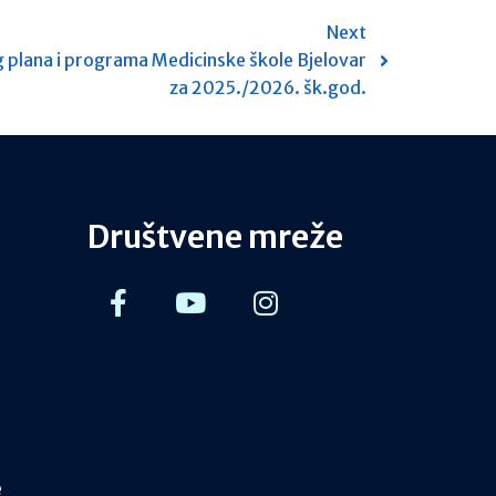
Next
g plana i programa Medicinske škole Bjelovar
za 2025./2026. šk.god.
Društvene mreže
e