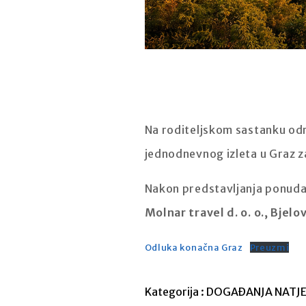
Na roditeljskom sastanku od
jednodnevnog izleta u Graz za u
Nakon predstavljanja ponuda v
Molnar travel d. o. o., Bjelo
Odluka konačna Graz
Preuzmi
Kategorija :
DOGAĐANJA
NATJE