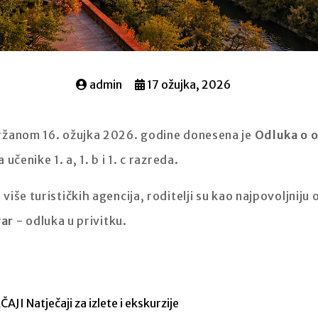
admin
17 ožujka, 2026
ržanom 16. ožujka 2026. godine donesena je
Odluka o 
čenike 1. a, 1. b i 1. c razreda.
iše turističkih agencija, roditelji su kao najpovoljniju
var
- odluka u privitku.
ČAJI
Natječaji za izlete i ekskurzije