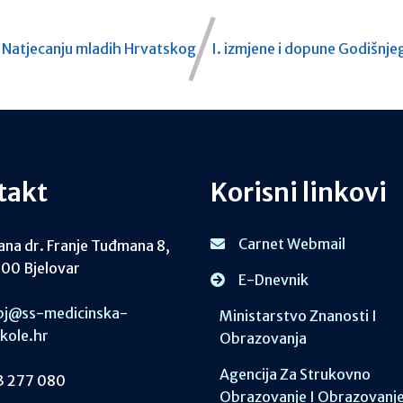
a Natjecanju mladih Hrvatskog
I. izmjene i dopune Godišnje
takt
Korisni linkovi
Carnet Webmail
ana dr. Franje Tuđmana 8,
00 Bjelovar
E-Dnevnik
j@ss-medicinska-
Ministarstvo Znanosti I
skole.hr
Obrazovanja
Agencija Za Strukovno
 277 080
Obrazovanje I Obrazovanj