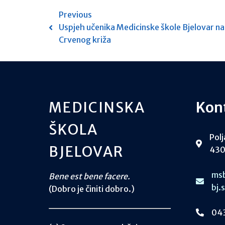
Previous
Uspjeh učenika Medicinske škole Bjelovar n
Crvenog križa
MEDICINSKA
Kon
ŠKOLA
Polj
BJELOVAR
430
msb
Bene est bene facere.
bj.
(Dobro je činiti dobro.)
043