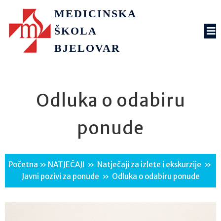
MEDICINSKA
ŠKOLA
BJELOVAR
Odluka o odabiru
ponude
Početna
»
NATJEČAJI
»
Natječaji za izlete i ekskurzije
»
Javni pozivi za ponude
»
Odluka o odabiru ponude