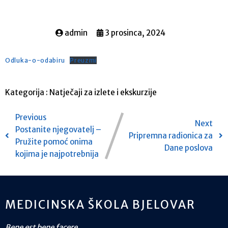
admin
3 prosinca, 2024
Odluka-o-odabiru
Preuzmi
Kategorija :
Natječaji za izlete i ekskurzije
Previous
Next
Postanite njegovatelj –
Pripremna radionica za
Pružite pomoć onima
Dane poslova
kojima je najpotrebnija
MEDICINSKA ŠKOLA BJELOVAR
Bene est bene facere.