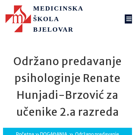
MEDICINSKA
ŠKOLA
BJELOVAR
Održano predavanje
psihologinje Renate
Hunjadi-Brzović za
učenike 2.a razreda
Početna
»
DOGAĐANJA
»
Održano predavanje