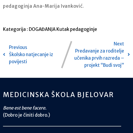
pedagoginja Ana-Marija Ivanković.
Kategorija :
DOGAĐANJA
Kutak pedagoginje
Next
Previous
Predavanje za roditelje
Školsko natjecanje iz
učenika prvih razreda –
povijesti
projekt “Budi svoj”
MEDICINSKA ŠKOLA BJELOVAR
Bene est bene facere.
(Dobro je činiti dobro.)