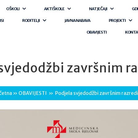
O ŠKOLI
AKTI ŠKOLE
NATJEČAJI
GD
ISI
RODITELJI
JAVNA NABAVA
PROJEKTI
OBAVIJESTI
KONT
 svjedodžbi završnim r
četna
»
OBAVIJESTI
»
Podjela svjedodžbi završnim razred