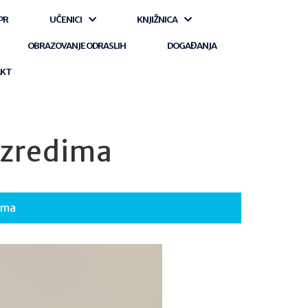
PR
UČENICI
KNJIŽNICA
OBRAZOVANJE ODRASLIH
DOGAĐANJA
AKT
azredima
ima