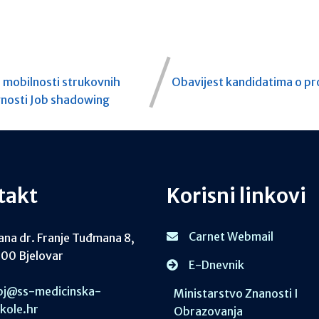
u mobilnosti strukovnih
Obavijest kandidatima o pr
ivnosti Job shadowing
takt
Korisni linkovi
Carnet Webmail
ana dr. Franje Tuđmana 8,
00 Bjelovar
E-Dnevnik
j@ss-medicinska-
Ministarstvo Znanosti I
skole.hr
Obrazovanja