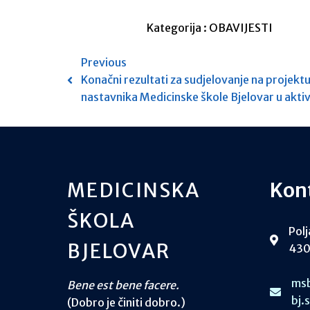
Kategorija :
OBAVIJESTI
Previous
Konačni rezultati za sudjelovanje na projekt
nastavnika Medicinske škole Bjelovar u akt
MEDICINSKA
Kon
ŠKOLA
Polj
BJELOVAR
430
msb
Bene est bene facere.
bj.
(Dobro je činiti dobro.)