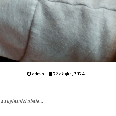
admin
22 ožujka, 2024
 a suglasnici obale…