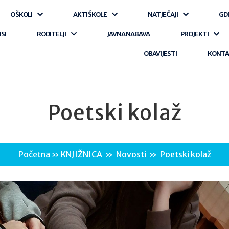
O ŠKOLI
AKTI ŠKOLE
NATJEČAJI
GD
ISI
RODITELJI
JAVNA NABAVA
PROJEKTI
OBAVIJESTI
KONT
Poetski kolaž
Početna
»
KNJIŽNICA
»
Novosti
»
Poetski kolaž