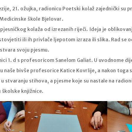
je, 21. ožujka, radionicu Poetski kolaž zajednički su p
Medicinske škole Bjelovar.
 pjesničkog kolaža od izrezanih riječi. Ideja je oblikovan
vjetiti ili ih privlače ljepotom izraza ili slika. Rad se
 stvara svoju pjesmu.
enici 1. d s profesoricom Sanelom Galiat. U uvodnome dij
u naše bivše profesorice Katice Kovrlije, a nakon toga 
i u stvaranju stihova, a pjesme koje su nastale na radio
 školske knjižnice.