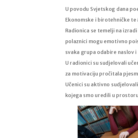
U povodu Svjetskog dana poezi
Ekonomske i birotehničke te 
Radionica se temelji na izradi
polaznici mogu emotivno poisto
svaka grupa odabire naslov i
U radionici su sudjelovali uč
za motivaciju pročitala pjesm
Učenici su aktivno sudjeloval
kojega smo uredili u prostoru