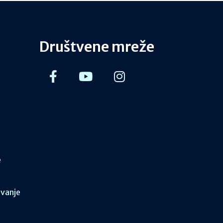
Društvene mreže
e
ovanje