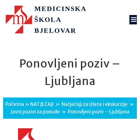
MEDICINSKA
ŠKOLA
BJELOVAR
Ponovljeni poziv –
Ljubljana
Početna
»
NATJEČAJI
»
Natječaji za izlete i ekskurzije
»
Javni pozivi za ponude
»
Ponovljeni poziv – Ljubljana