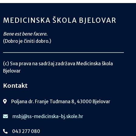
MEDICINSKA ŠKOLA BJELOVAR
Bene est bene facere.
(Dobro je činiti dobro.)
(c) Sva prava na sadržaj zadržava Medicinska škola
Bjelovar
Kontakt
Poljana dr. Franje Tuđmana 8, 43000 Bjelovar
msbj@ss-medicinska-bj.skole.hr
043 277 080