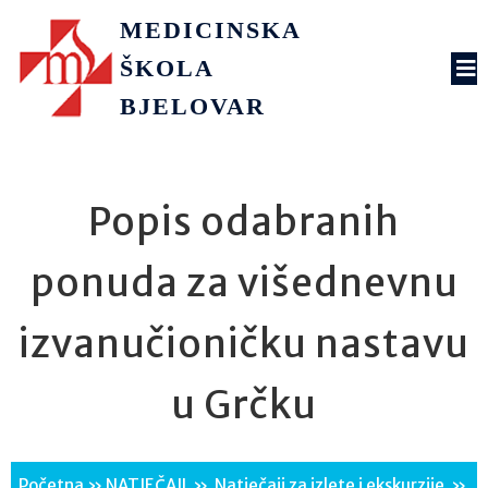
MEDICINSKA
ŠKOLA
BJELOVAR
Popis odabranih
ponuda za višednevnu
izvanučioničku nastavu
u Grčku
Početna
»
NATJEČAJI
»
Natječaji za izlete i ekskurzije
»