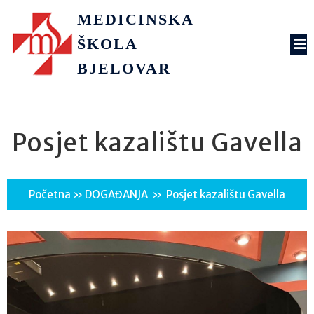
MEDICINSKA
ŠKOLA
BJELOVAR
Posjet kazalištu Gavella
Početna
»
DOGAĐANJA
»
Posjet kazalištu Gavella