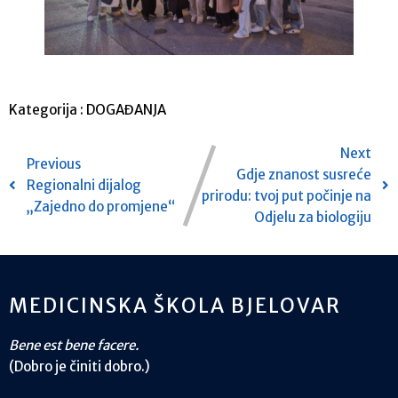
Kategorija :
DOGAĐANJA
Next
Previous
Gdje znanost susreće
Regionalni dijalog
prirodu: tvoj put počinje na
„Zajedno do promjene“
Odjelu za biologiju
MEDICINSKA ŠKOLA BJELOVAR
Bene est bene facere.
(Dobro je činiti dobro.)