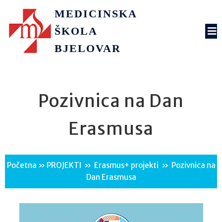
MEDICINSKA
ŠKOLA
BJELOVAR
Pozivnica na Dan
Erasmusa
Početna
»
PROJEKTI
»
Erasmus+ projekti
»
Pozivnica na
Dan Erasmusa