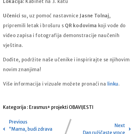
Lokacija:
Kabinet na 3. katu
Učenici
su, uz pomoć nastavnice
Jasne Tolnaj
,
pripremili letak i brošuru s
QR kodovima
koji vode do
video zapisa i fotografija demonstracije naučenih
vještina.
Dođite, podržite naše učenike i inspirirajte se njihovim
novim znanjima!
Više informacija i vizuale možete pronaći na
linku
.
Kategorija :
Erasmus+ projekti
OBAVIJESTI
Previous
Next
“Mama, budi zdrava
Dan ružičaste vrpce