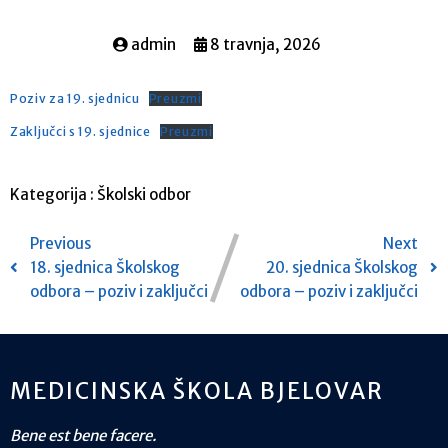
admin
8 travnja, 2026
Poziv za 19. sjednicu
Preuzmi
Zaključci s 19. sjednice
Preuzmi
Kategorija :
Školski odbor
Previous
Next
18. sjednica Školskog
20. sjednica Školskog
odbora – poziv i zaključci
odbora – poziv i zaključci
MEDICINSKA ŠKOLA BJELOVAR
Bene est bene facere.