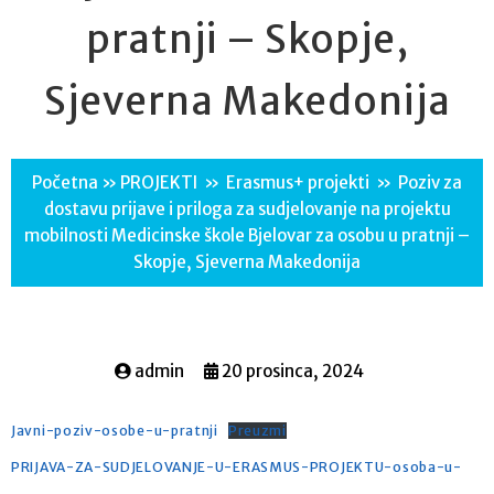
pratnji – Skopje,
Sjeverna Makedonija
Početna
»
PROJEKTI
»
Erasmus+ projekti
»
Poziv za
dostavu prijave i priloga za sudjelovanje na projektu
mobilnosti Medicinske škole Bjelovar za osobu u pratnji –
Skopje, Sjeverna Makedonija
admin
20 prosinca, 2024
Javni-poziv-osobe-u-pratnji
Preuzmi
PRIJAVA-ZA-SUDJELOVANJE-U-ERASMUS-PROJEKTU-osoba-u-