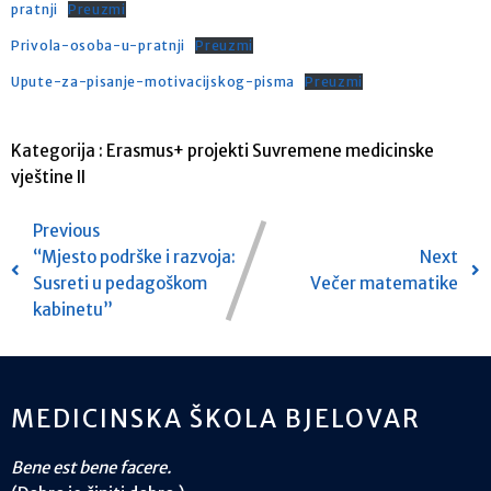
pratnji
Preuzmi
Privola-osoba-u-pratnji
Preuzmi
Upute-za-pisanje-motivacijskog-pisma
Preuzmi
Kategorija :
Erasmus+ projekti
Suvremene medicinske
vještine II
Previous
“Mjesto podrške i razvoja:
Next
Susreti u pedagoškom
Večer matematike
kabinetu”
MEDICINSKA ŠKOLA BJELOVAR
Bene est bene facere.