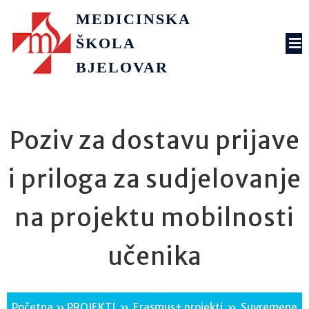
MEDICINSKA
ŠKOLA
BJELOVAR
Poziv za dostavu prijave
i priloga za sudjelovanje
na projektu mobilnosti
učenika
Početna
»
PROJEKTI
»
Erasmus+ projekti
»
Suvremene