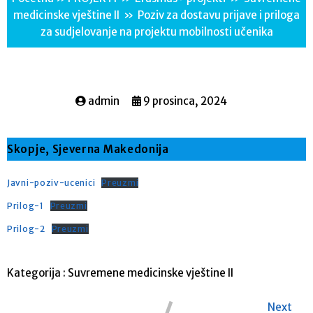
medicinske vještine II
»
Poziv za dostavu prijave i priloga
za sudjelovanje na projektu mobilnosti učenika
admin
9 prosinca, 2024
Skopje, Sjeverna Makedonija
Javni-poziv-ucenici
Preuzmi
Prilog-1
Preuzmi
Prilog-2
Preuzmi
Kategorija :
Suvremene medicinske vještine II
Next