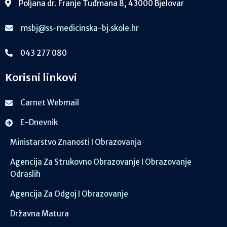
Poljana dr. Franje Tuđmana 8, 43000 Bjelovar
msbj@ss-medicinska-bj.skole.hr
043 277 080
Korisni linkovi
Carnet Webmail
E-Dnevnik
Ministarstvo Znanosti I Obrazovanja
Agencija Za Strukovno Obrazovanje I Obrazovanje
Odraslih
Agencija Za Odgoj I Obrazovanje
Državna Matura