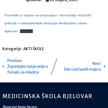
Pravilnik-o-nacinu-ostvarivanja-i-koristenja-vlastitih-
prihoda-i-nenamjenskih-donacija-Medicinske-skole-
Bjelovar
Preuzmi
Kategorija :
AKTI ŠKOLE
Previous
Next
Županijsko natjecanje u
Dan ružičastih majica
futsalu za mladiće
MEDICINSKA ŠKOLA BJELOVAR
Bene est bene facere.