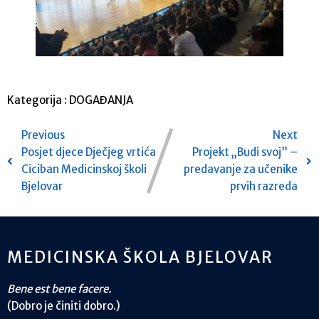
Kategorija :
DOGAĐANJA
Previous
Next
Posjet djece Dječjeg vrtića
Projekt „Budi svoj” –
Ciciban Medicinskoj školi
predavanje za učenike
Bjelovar
prvih razreda
MEDICINSKA ŠKOLA BJELOVAR
Bene est bene facere.
(Dobro je činiti dobro.)