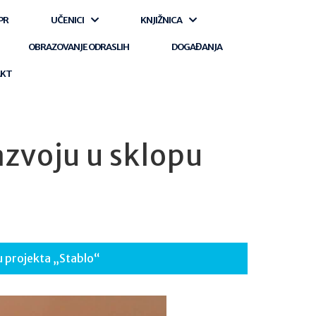
PR
UČENICI
KNJIŽNICA
OBRAZOVANJE ODRASLIH
DOGAĐANJA
AKT
azvoju u sklopu
u projekta „Stablo“