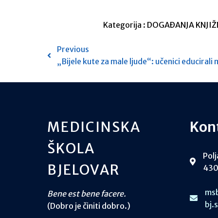
Kategorija :
DOGAĐANJA
KNJIŽ
Previous
„Bijele kute za male ljude“: učenici educiral
MEDICINSKA
Kon
ŠKOLA
Polj
BJELOVAR
430
msb
Bene est bene facere.
bj.
(Dobro je činiti dobro.)