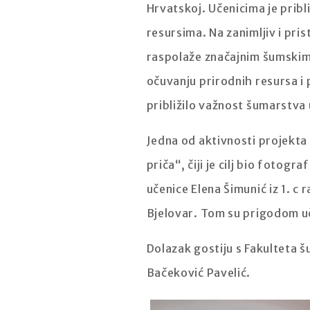
Hrvatskoj. Učenicima je prib
resursima. Na zanimljiv i pr
raspolaže značajnim šumski
očuvanju prirodnih resursa i 
približilo važnost šumarstv
Jedna od aktivnosti projekta 
priča“, čiji je cilj bio fotogr
učenice Elena Šimunić iz 1. c
Bjelovar. Tom su prigodom uč
Dolazak gostiju s Fakulteta š
Bačeković Pavelić.