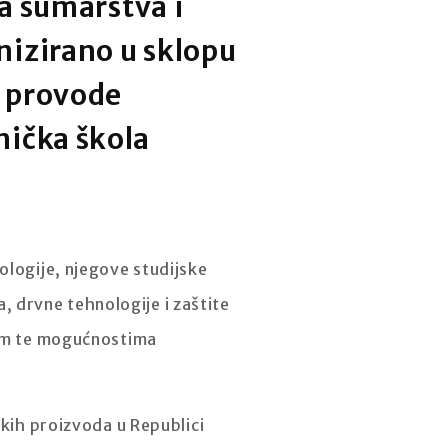
ta šumarstva i
nizirano u sklopu
i provode
nička škola
ologije, njegove studijske
 drvne tehnologije i zaštite
avom te mogućnostima
skih proizvoda u Republici