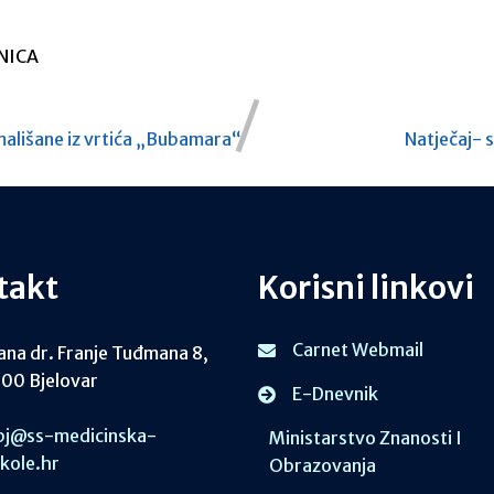
NICA
i mališane iz vrtića „Bubamara“
Natječaj- 
takt
Korisni linkovi
Carnet Webmail
ana dr. Franje Tuđmana 8,
00 Bjelovar
E-Dnevnik
j@ss-medicinska-
Ministarstvo Znanosti I
skole.hr
Obrazovanja