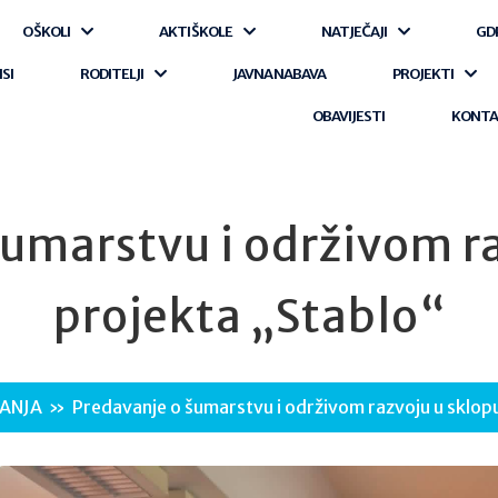
O ŠKOLI
AKTI ŠKOLE
NATJEČAJI
GD
ISI
RODITELJI
JAVNA NABAVA
PROJEKTI
OBAVIJESTI
KONT
umarstvu i održivom r
projekta „Stablo“
ANJA
»
Predavanje o šumarstvu i održivom razvoju u sklop