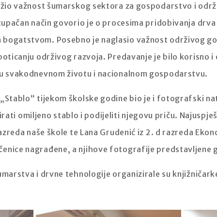
ližio važnost šumarskog sektora za gospodarstvo i održ
istupačan način govorio je o procesima pridobivanja drv
m bogatstvom. Posebno je naglasio važnost održivog 
poticanju održivog razvoja. Predavanje je bilo korisno i
a u svakodnevnom životu i nacionalnom gospodarstvu.
„Stablo“ tijekom školske godine bio je i fotografski nat
afirati omiljeno stablo i podijeliti njegovu priču. Najuspj
 razreda naše škole te Lana Grudenić iz 2. d razreda Eko
enice nagrađene, a njihove fotografije predstavljene g
umarstva i drvne tehnologije organizirale su knjižničarke