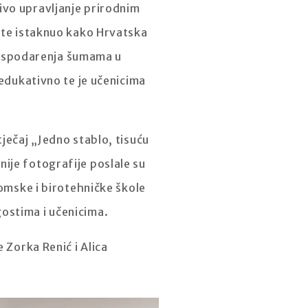
ivo upravljanje prirodnim
a te istaknuo kako Hrvatska
gospodarenja šumama u
 edukativno te je učenicima
ječaj „Jedno stablo, tisuću
ešnije fotografije poslale su
nomske i birotehničke škole
ostima i učenicima.
 Zorka Renić i Alica