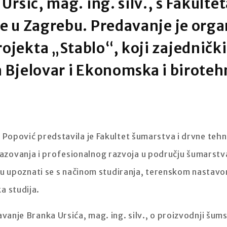
Ursić, mag. ing. silv., s Fakulte
e u Zagrebu. Predavanje je orga
jekta „Stablo“, koji zajedničk
 Bjelovar i Ekonomska i biroteh
 Popović predstavila je Fakultet šumarstva i drvne tehn
ovanja i profesionalnog razvoja u području šumarstva,
iliku upoznati se s načinom studiranja, terenskom nast
a studija.
avanje Branka Ursića, mag. ing. silv., o proizvodnji šum