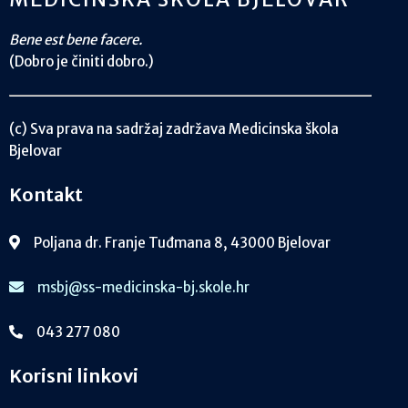
Bene est bene facere.
(Dobro je činiti dobro.)
(c) Sva prava na sadržaj zadržava Medicinska škola
Bjelovar
Kontakt
Poljana dr. Franje Tuđmana 8, 43000 Bjelovar
msbj@ss-medicinska-bj.skole.hr
043 277 080
Korisni linkovi