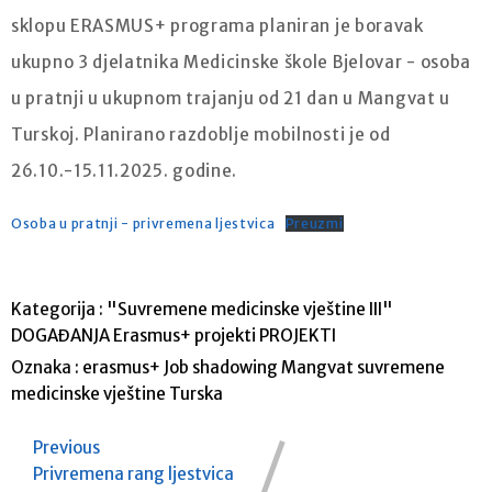
sklopu ERASMUS+ programa planiran je boravak
ukupno 3 djelatnika Medicinske škole Bjelovar - osoba
u pratnji u ukupnom trajanju od 21 dan u Mangvat u
Turskoj. Planirano razdoblje mobilnosti je od
26.10.-15.11.2025. godine.
Osoba u pratnji - privremena ljestvica
Preuzmi
Kategorija :
"Suvremene medicinske vještine III"
DOGAĐANJA
Erasmus+ projekti
PROJEKTI
Oznaka :
erasmus+
Job shadowing
Mangvat
suvremene
medicinske vještine
Turska
Previous
Privremena rang ljestvica