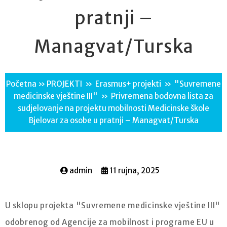
pratnji –
Managvat/Turska
Početna
»
PROJEKTI
»
Erasmus+ projekti
»
"Suvremene
medicinske vještine III"
»
Privremena bodovna lista za
sudjelovanje na projektu mobilnosti Medicinske škole
Bjelovar za osobe u pratnji – Managvat/Turska
admin
11 rujna, 2025
U sklopu projekta "Suvremene medicinske vještine III"
odobrenog od Agencije za mobilnost i programe EU u