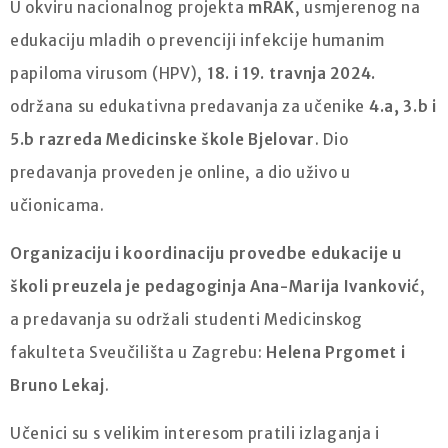
U okviru nacionalnog projekta
mRAK
, usmjerenog na
edukaciju mladih o prevenciji infekcije humanim
papiloma virusom (HPV),
18. i 19. travnja 2024.
održana su edukativna predavanja za učenike
4.a, 3.b i
5.b razreda Medicinske škole Bjelovar
. Dio
predavanja proveden je online, a dio uživo u
učionicama.
Organizaciju i koordinaciju provedbe edukacije u
školi preuzela je pedagoginja Ana-Marija Ivanković
,
a predavanja su održali studenti Medicinskog
fakulteta Sveučilišta u Zagrebu:
Helena Prgomet i
Bruno Lekaj
.
Učenici su s velikim interesom pratili izlaganja i