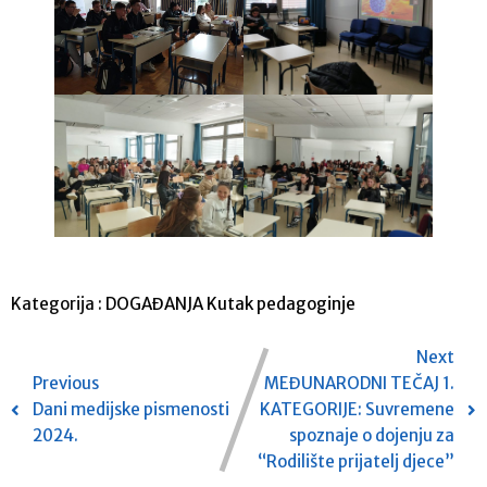
Kategorija :
DOGAĐANJA
Kutak pedagoginje
Next
Previous
MEĐUNARODNI TEČAJ 1.
Dani medijske pismenosti
KATEGORIJE: Suvremene
2024.
spoznaje o dojenju za
“Rodilište prijatelj djece”