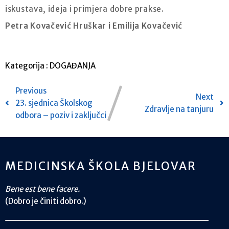
iskustava, ideja i primjera dobre prakse.
Petra Kovačević Hruškar i Emilija Kovačević
Kategorija :
DOGAĐANJA
Previous
Next
23. sjednica Školskog
Zdravlje na tanjuru
odbora – poziv i zaključci
MEDICINSKA ŠKOLA BJELOVAR
Bene est bene facere.
(Dobro je činiti dobro.)