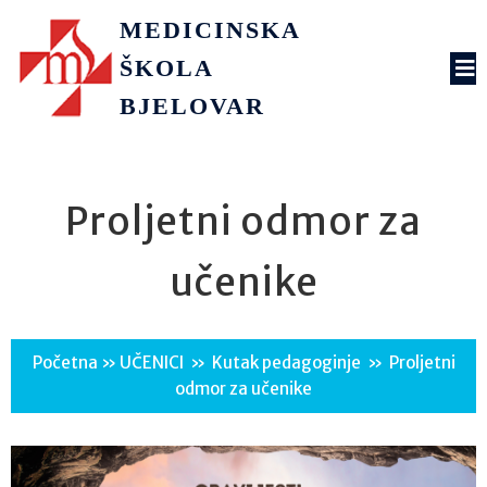
MEDICINSKA
ŠKOLA
BJELOVAR
Proljetni odmor za
učenike
Početna
»
UČENICI
»
Kutak pedagoginje
»
Proljetni
odmor za učenike