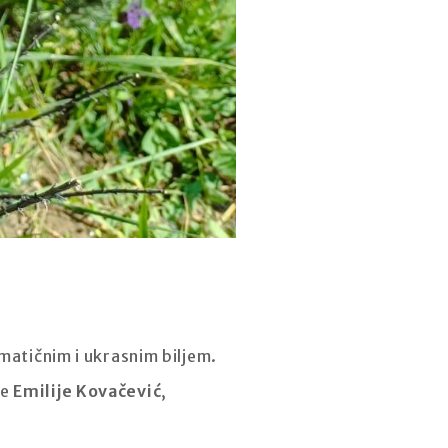
matičnim i ukrasnim biljem.
ce
Emilije Kovačević
,