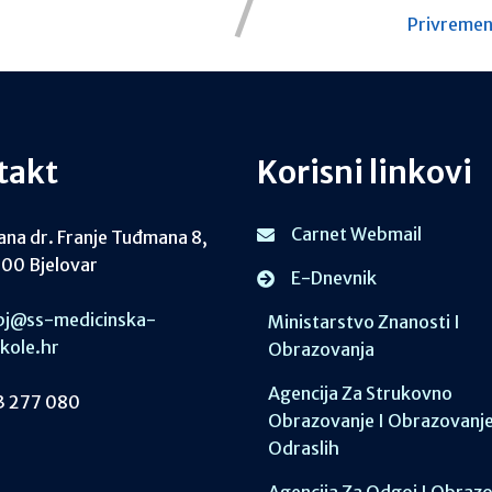
Privremena
takt
Korisni linkovi
Carnet Webmail
ana dr. Franje Tuđmana 8,
00 Bjelovar
E-Dnevnik
j@ss-medicinska-
Ministarstvo Znanosti I
skole.hr
Obrazovanja
Agencija Za Strukovno
 277 080
Obrazovanje I Obrazovanj
Odraslih