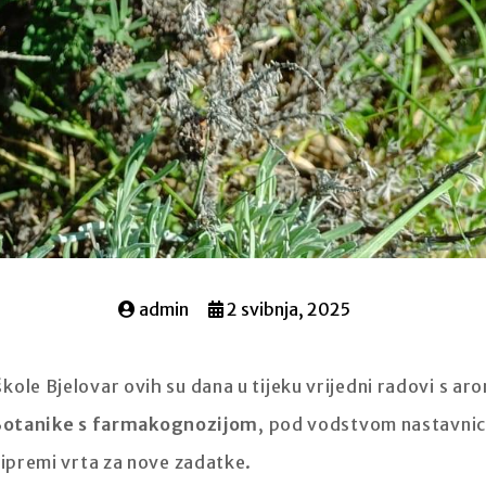
admin
2 svibnja, 2025
ole Bjelovar ovih su dana u tijeku vrijedni radovi s aro
Botanike s farmakognozijom
, pod vodstvom nastavni
ripremi vrta za nove zadatke.