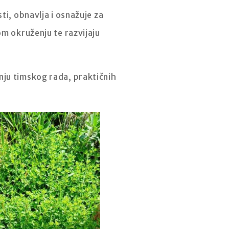
sti, obnavlja i osnažuje za
om okruženju te razvijaju
nju timskog rada, praktičnih