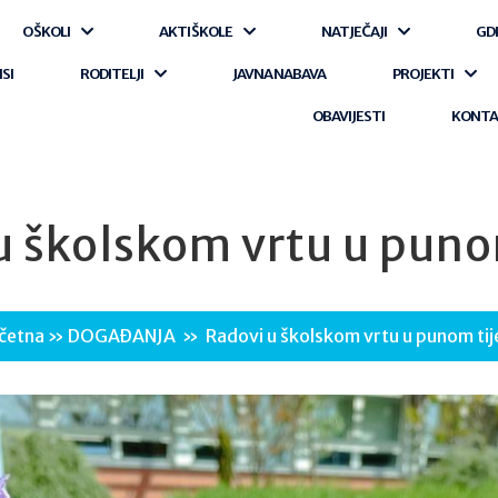
O ŠKOLI
AKTI ŠKOLE
NATJEČAJI
GD
ISI
RODITELJI
JAVNA NABAVA
PROJEKTI
OBAVIJESTI
KONT
u školskom vrtu u puno
četna
»
DOGAĐANJA
»
Radovi u školskom vrtu u punom tij