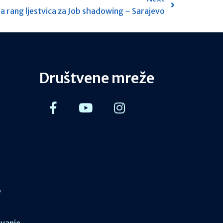
 rang ljestvica za Job shadowing – Sarajevo
Društvene mreže
e