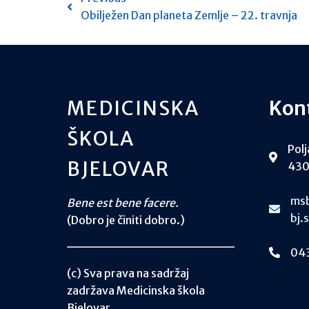
Obilježen Dan planeta Zemlje – 22. travnja
MEDICINSKA
Kon
ŠKOLA
Polj
BJELOVAR
430
msb
Bene est bene facere.
bj.
(Dobro je činiti dobro.)
043
(c) Sva prava na sadržaj
zadržava Medicinska škola
Bjelovar