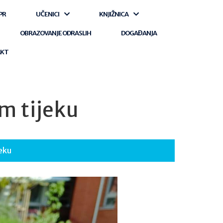
PR
UČENICI
KNJIŽNICA
OBRAZOVANJE ODRASLIH
DOGAĐANJA
AKT
m tijeku
eku