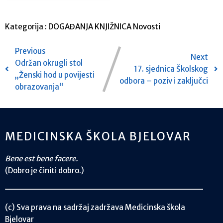
Kategorija :
DOGAĐANJA
KNJIŽNICA
Novosti
Previous
Next
Održan okrugli stol
17. sjednica Školskog
„Ženski hod u povijesti
odbora – poziv i zaključci
obrazovanja“
MEDICINSKA ŠKOLA BJELOVAR
Bene est bene facere.
(Dobro je činiti dobro.)
(c) Sva prava na sadržaj zadržava Medicinska škola
Bjelovar