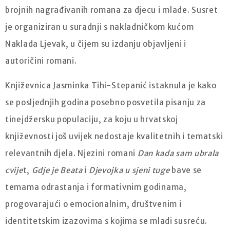
brojnih nagrađivanih romana za djecu i mlade. Susret
je organiziran u suradnji s nakladničkom kućom
Naklada Ljevak, u čijem su izdanju objavljeni i
autoričini romani.
Književnica Jasminka Tihi-Stepanić istaknula je kako
se posljednjih godina posebno posvetila pisanju za
tinejdžersku populaciju, za koju u hrvatskoj
književnosti još uvijek nedostaje kvalitetnih i tematski
relevantnih djela. Njezini romani
Dan kada sam ubrala
cvije
t,
Gdje je Beata
i
Djevojka u sjeni tuge
bave se
temama odrastanja i formativnim godinama,
progovarajući o emocionalnim, društvenim i
identitetskim izazovima s kojima se mladi susreću.