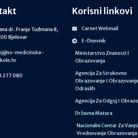
takt
Korisni linkovi
Carnet Webmail
ana dr. Franje Tuđmana 8,
00 Bjelovar
E-Dnevnik
j@ss-medicinska-
Ministarstvo Znanosti I
skole.hr
Obrazovanja
Agencija Za Strukovno
 277 080
Obrazovanje I Obrazovanj
Odraslih
Agencija Za Odgoj I Obraz
Državna Matura
Nacionalni Centar Za Vanj
Vrednovanje Obrazovanja