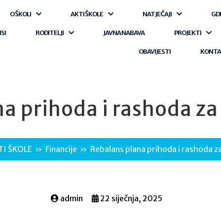
O ŠKOLI
AKTI ŠKOLE
NATJEČAJI
GD
ISI
RODITELJI
JAVNA NABAVA
PROJEKTI
OBAVIJESTI
KONT
a prihoda i rashoda z
TI ŠKOLE
»
Financije
»
Rebalans plana prihoda i rashoda z
admin
22 siječnja, 2025