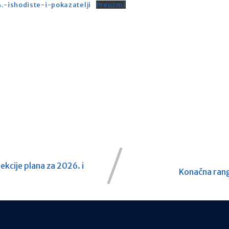
ishodiste-i-pokazatelji
Preuzmi
ekcije plana za 2026. i
Konačna rang