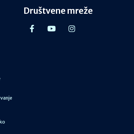
Društvene mreže
e
ovanje
sko