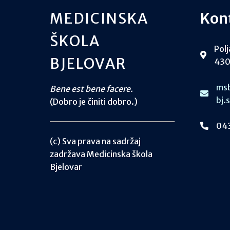
MEDICINSKA
Kon
ŠKOLA
Polj
BJELOVAR
430
msb
Bene est bene facere.
bj.
(Dobro je činiti dobro.)
043
(c) Sva prava na sadržaj
zadržava Medicinska škola
Bjelovar