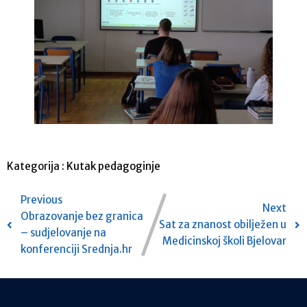
Kategorija :
Kutak pedagoginje
Previous
Next
Obrazovanje bez granica
Sat za znanost obilježen u
– sudjelovanje na
Medicinskoj školi Bjelovar
konferenciji Srednja.hr