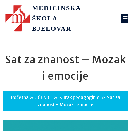
MEDICINSKA
ŠKOLA
BJELOVAR
Sat za znanost – Mozak
i emocije
Početna
»
UČENICI
»
Kutak pedagoginje
»
Sat za
znanost – Mozak i emocije