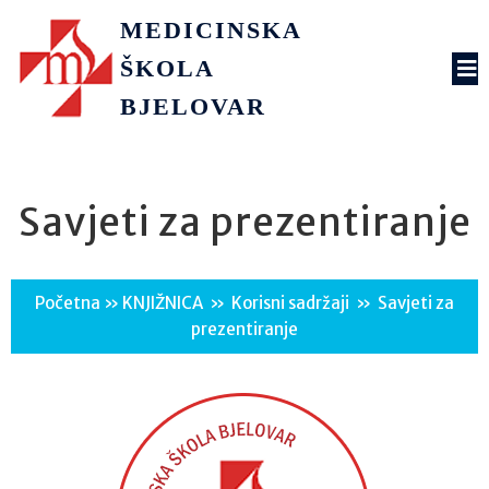
MEDICINSKA
ŠKOLA
BJELOVAR
Savjeti za prezentiranje
Početna
»
KNJIŽNICA
»
Korisni sadržaji
»
Savjeti za
prezentiranje