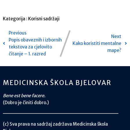
Kategorija :
Korisni sadržaji
Previous
Next
Popis obaveznih i izbornih
Kako koristiti mentalne
tekstova za cjelovito
mape?
čitanje – 1. razred
MEDICINSKA ŠKOLA BJELOVAR
Bene est bene facere.
(Dobro je činiti dobro.)
(c) Sva prava na sadržaj zadržava Medicinska škola