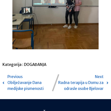
Kategorija :
DOGAĐANJA
Previous
Next
Obilježavanje Dana
Radna terapija u Domu za
medijske pismenosti
odrasle osobe Bjelovar