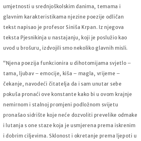
umjetnosti u srednjoškolskim danima, temama i
glavnim karakteristikama njezine poezije odličan
tekst napisao je profesor Siniša Krpan. Iz njegova
teksta Pjesnikinja u nastajanju, koji je poslužio kao
uvod u brošuru, izdvojili smo nekoliko glavnih misli.
“Njena poezija funkcionira u dihotomijama svjetlo –
tama, ljubav – emocije, kiša – magla, vrijeme –
čekanje, navodeći čitatelja da i sam unutar sebe
pokuša pronaći ove konstante kako bi u ovom krajnje
nemirnom i stalnoj promjeni podložnom svijetu
pronašao sidrište koje neće dozvoliti prevelike odmake
i lutanja s one staze koja je usmjerena prema iskrenim
i dobrim ciljevima. Sklonost i okretanje prema ljepoti u