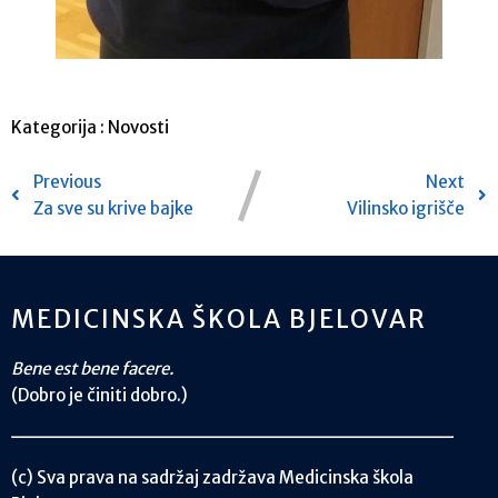
Kategorija :
Novosti
Previous
Next
Za sve su krive bajke
Vilinsko igrišče
MEDICINSKA ŠKOLA BJELOVAR
Bene est bene facere.
(Dobro je činiti dobro.)
(c) Sva prava na sadržaj zadržava Medicinska škola