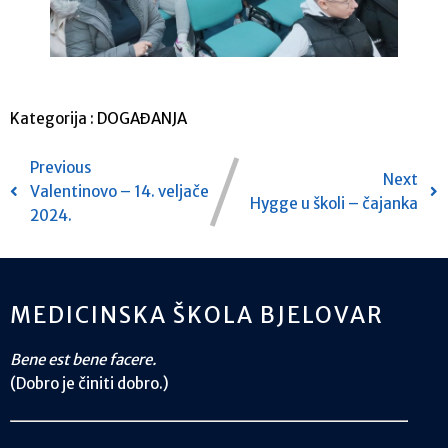
Kategorija :
DOGAĐANJA
Previous
Next
Valentinovo – 14. veljače
Hygge u školi – čajanka
2024.
MEDICINSKA ŠKOLA BJELOVAR
Bene est bene facere.
(Dobro je činiti dobro.)