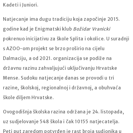
Kadeti i Juniori.
Natjecanje ima dugu tradiciju koja započinje 2015.
godine kad je Enigmatski klub
Božidar Vranicki
pokrenuo inicijativu za škole Splita i okolice. U suradnji
s AZOO-om projekt se brzo proširio na cijelu
Dalmaciju, a od 2021. organizacija se podiže na
državnu razinu zahvaljujući uključivanju Hrvatske
Mense. Sudoku natjecanje danas se provodi u tri
razine, školskoj, regionalnoj i državnoj, a obuhvaća
škole diljem Hrvatske.
Ovogodišnja školska razina održana je 24. listopada,
uz sudjelovanje 548 škola i čak 10155 natjecatelja.
Peti put zaredom potvrđen je rast broja sudionika u