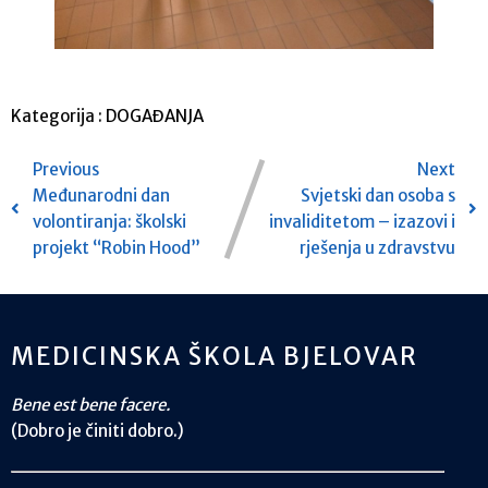
Kategorija :
DOGAĐANJA
Previous
Next
Međunarodni dan
Svjetski dan osoba s
volontiranja: školski
invaliditetom – izazovi i
projekt “Robin Hood”
rješenja u zdravstvu
MEDICINSKA ŠKOLA BJELOVAR
Bene est bene facere.
(Dobro je činiti dobro.)