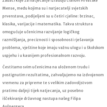
Zadaci koje za natjecanje izrađuju članovi Hrvatske
Mense, među kojima su i natjecatelji svjetskih
prvenstava, podijeljeni su u četiri cjeline: brzinac,
klasika, varijacije i matematika. Takva struktura
omogućuje učenicima razvijanje logičkog
razmišljanja, preciznosti i sposobnosti rješavanja
problema, vještine koje imaju važnu ulogu i u školskom
uspjehu i u kasnijem profesionalnom razvoju.
Čestitamo svim učenicima na uloženom trudu i
postignutim rezultatima, zahvaljujemo na izdvojenom
vremenu za pripreme te s velikim zadovoljstvom
pratimo daljnji tijek natjecanja, uz posebno
iščekivanje državnog nastupa našeg Filipa
Aušpergera.