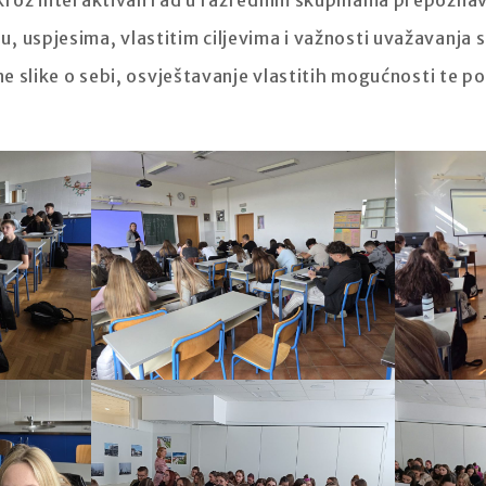
 kroz interaktivan rad u razrednim skupinama prepoznav
 uspjesima, vlastitim ciljevima i važnosti uvažavanja s
vne slike o sebi, osvještavanje vlastitih mogućnosti te