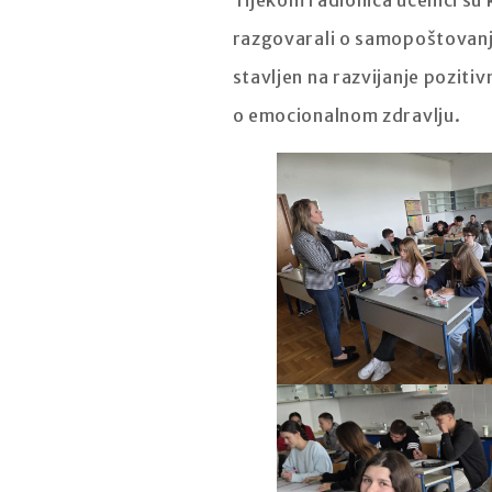
Tijekom radionica učenici su
razgovarali o samopoštovanju,
stavljen na razvijanje poziti
o emocionalnom zdravlju.