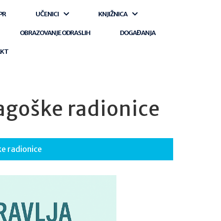
PR
UČENICI
KNJIŽNICA
OBRAZOVANJE ODRASLIH
DOGAĐANJA
AKT
agoške radionice
e radionice