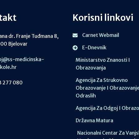
takt
Korisni linkovi
Carnet Webmail
ana dr. Franje Tuđmana 8,
00 Bjelovar
E-Dnevnik
j@ss-medicinska-
Ministarstvo Znanosti I
skole.hr
Obrazovanja
Agencija Za Strukovno
 277 080
Obrazovanje I Obrazovanj
Odraslih
Agencija Za Odgoj I Obraz
Državna Matura
Nacionalni Centar Za Vanj