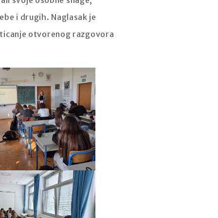
ali svoje osobne snage,
ebe i drugih. Naglasak je
 poticanje otvorenog razgovora