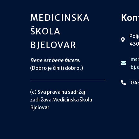
MEDICINSKA
Kon
ŠKOLA
Polj
BJELOVAR
430
msb
Bene est bene facere.
bj.
(Dobro je činiti dobro.)
043
(c) Sva prava na sadržaj
zadržava Medicinska škola
Bjelovar