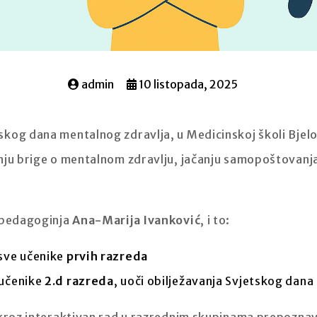
admin
10 listopada, 2025
skog dana mentalnog zdravlja, u Medicinskoj školi Bje
nju brige o mentalnom zdravlju, jačanju samopoštovanja
a pedagoginja
Ana-Marija Ivanković
, i to:
sve učenike
prvih razreda
 učenike
2.d razreda
, uoči obilježavanja Svjetskog dana