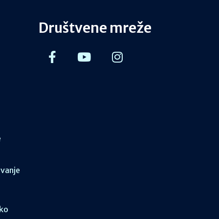
Društvene mreže
e
ovanje
sko