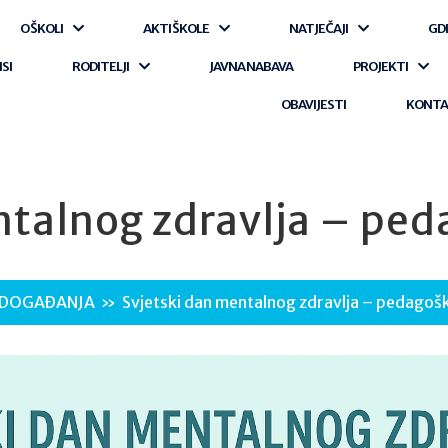
O ŠKOLI
AKTI ŠKOLE
NATJEČAJI
GD
ISI
RODITELJI
JAVNA NABAVA
PROJEKTI
OBAVIJESTI
KONT
ntalnog zdravlja – ped
DOGAĐANJA
»
Svjetski dan mentalnog zdravlja – pedagošk