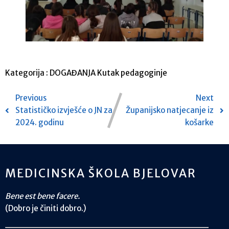
Kategorija :
DOGAĐANJA
Kutak pedagoginje
Previous
Next
Statističko izvješće o JN za
Županijsko natjecanje iz
2024. godinu
košarke
MEDICINSKA ŠKOLA BJELOVAR
Bene est bene facere.
(Dobro je činiti dobro.)