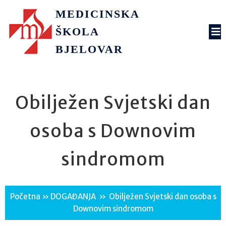
MEDICINSKA
ŠKOLA
BJELOVAR
Obilježen Svjetski dan
osoba s Downovim
sindromom
Početna
»
DOGAĐANJA
»
Obilježen Svjetski dan osoba s
Downovim sindromom