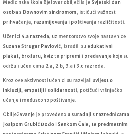
Medicinska škola Bjelovar obilježila je
Svjetski dan
osoba s Downovim sindromom
, ističući važnost
prihvaćanja, razumijevanja i poštivanja različitosti
.
Učenici
4.a razreda
, uz mentorstvo svoje nastavnice
Suzane Strugar Pavlović
, izradili su
edukativni
plakat, brošuru, kviz
te pripremili
predavanje
koje su
održali učenicima
2.a, 2.b, 3.a i 3.c razreda
.
Kroz ove aktivnosti učenici su razvijali
svijest o
inkluziji, empatiji i solidarnosti
, potičući vršnjačko
učenje i međusobno poštivanje.
Obilježavanje je provedeno
u suradnji s razrednicama
Josipom Grubić Đođo i Senkom Čale, te predmetnim