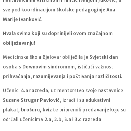
nastavnicama Kristinom Frančić i Majom Juković
, a
sve pod
koordinacijom školske pedagoginje Ana-
Marije Ivanković
.
Hvala svima koji su doprinijeli ovom značajnom
obilježavanju!
Medicinska škola Bjelovar obilježila je
Svjetski dan
osoba s Downovim sindromom
, ističući važnost
prihvaćanja, razumijevanja i poštivanja različitosti
.
Učenici
4.a razreda
, uz mentorstvo svoje nastavnice
Suzane Strugar Pavlović
, izradili su
edukativni
plakat, brošuru, kviz
te pripremili
predavanje
koje su
održali učenicima
2.a, 2.b, 3.a i 3.c razreda
.