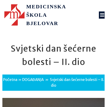
MEDICINSKA
ŠKOLA
BJELOVAR
Svjetski dan šećerne
bolesti – II. dio
Početna
»
DOGAĐANJA
»
Svjetski dan šećerne bolesti – II.
dio