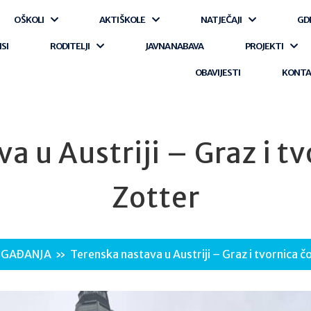
O ŠKOLI
AKTI ŠKOLE
NATJEČAJI
GD
ISI
RODITELJI
JAVNA NABAVA
PROJEKTI
OBAVIJESTI
KONT
a u Austriji – Graz i t
Zotter
GAĐANJA
»
Terenska nastava u Austriji – Graz i tvornica 