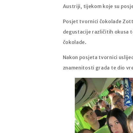
Austriji, tijekom koje su posj
Posjet tvornici čokolade Zot
degustacije različitih okusa 
čokolade.
Nakon posjeta tvornici uslijed
znamenitosti grada te dio vr