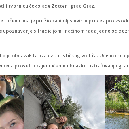
etili tvornicu čokolade Zotter i grad Graz.
ter učenicima je pružio zanimljiv uvid u proces proizvo
te upoznavanje s tradicijom i načinom rada jedne od pozn
io je obilazak Graza uz turističkog vodiča. Učenici su u
emena proveli u zajedničkom obilasku i istraživanju gra