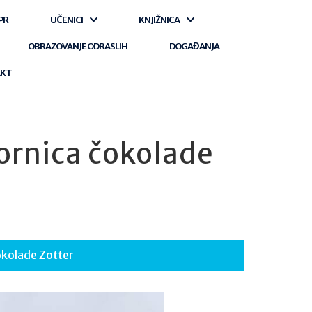
PR
UČENICI
KNJIŽNICA
OBRAZOVANJE ODRASLIH
DOGAĐANJA
AKT
vornica čokolade
čokolade Zotter