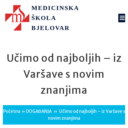
MEDICINSKA
ŠKOLA
BJELOVAR
Učimo od najboljih – iz
Varšave s novim
znanjima
Početna
»
DOGAĐANJA
»
Učimo od najboljih – iz Varšave s
novim znanjima