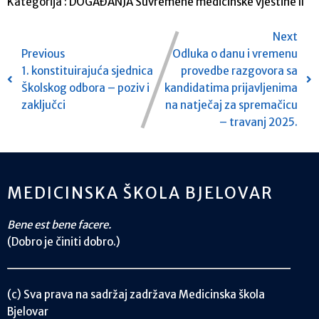
Kategorija :
DOGAĐANJA
Suvremene medicinske vještine II
Next
Previous
Odluka o danu i vremenu
1. konstituirajuća sjednica
provedbe razgovora sa
Školskog odbora – poziv i
kandidatima prijavljenima
zaključci
na natječaj za spremačicu
– travanj 2025.
MEDICINSKA ŠKOLA BJELOVAR
Bene est bene facere.
(Dobro je činiti dobro.)
(c) Sva prava na sadržaj zadržava Medicinska škola
Bjelovar