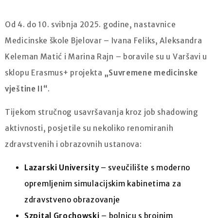
Od 4. do 10. svibnja 2025. godine, nastavnice
Medicinske škole Bjelovar – Ivana Feliks, Aleksandra
Keleman Matić i Marina Rajn – boravile su u Varšavi u
sklopu Erasmus+ projekta
„Suvremene medicinske
vještine II“
.
Tijekom stručnog usavršavanja kroz job shadowing
aktivnosti, posjetile su nekoliko renomiranih
zdravstvenih i obrazovnih ustanova:
Lazarski University
– sveučilište s moderno
opremljenim simulacijskim kabinetima za
zdravstveno obrazovanje
Szpital Grochowski
– bolnicu s brojnim