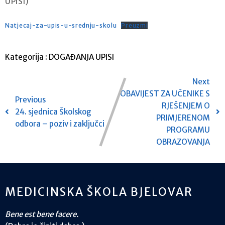
UPISI)
Natjecaj-za-upis-u-srednju-skolu
Preuzmi
Kategorija :
DOGAĐANJA
UPISI
Next
OBAVIJEST ZA UČENIKE S
Previous
RJEŠENJEM O
24. sjednica Školskog
PRIMJERENOM
odbora – poziv i zaključci
PROGRAMU
OBRAZOVANJA
MEDICINSKA ŠKOLA BJELOVAR
Bene est bene facere.