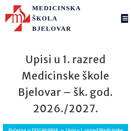
MEDICINSKA
ŠKOLA
BJELOVAR
Upisi u 1. razred
Medicinske škole
Bjelovar – šk. god.
2026./2027.
Početna
»
DOGAĐANJA
»
Upisi u 1. razred Medicinske