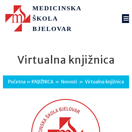
MEDICINSKA
ŠKOLA
BJELOVAR
Virtualna knjižnica
Početna
»
KNJIŽNICA
»
Novosti
»
Virtualna knjižnica