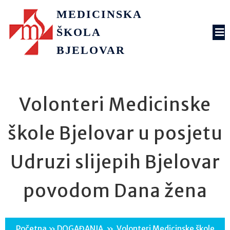
MEDICINSKA
ŠKOLA
BJELOVAR
Volonteri Medicinske
škole Bjelovar u posjetu
Udruzi slijepih Bjelovar
povodom Dana žena
Početna
»
DOGAĐANJA
»
Volonteri Medicinske škole