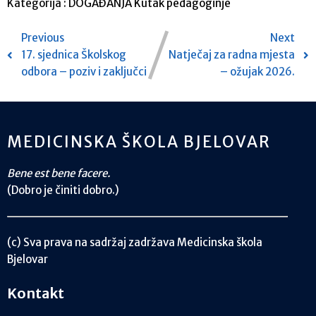
Kategorija :
DOGAĐANJA
Kutak pedagoginje
Previous
Next
17. sjednica Školskog
Natječaj za radna mjesta
odbora – poziv i zaključci
– ožujak 2026.
MEDICINSKA ŠKOLA BJELOVAR
Bene est bene facere.
(Dobro je činiti dobro.)
(c) Sva prava na sadržaj zadržava Medicinska škola
Bjelovar
Kontakt