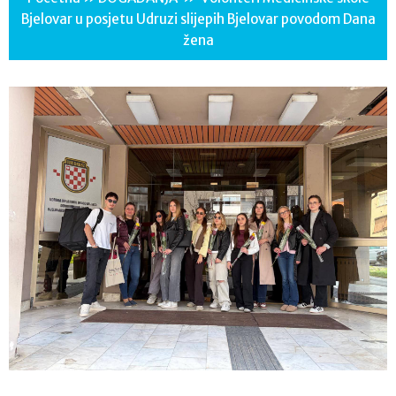
Bjelovar u posjetu Udruzi slijepih Bjelovar povodom Dana
žena