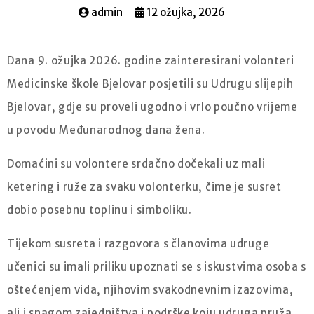
admin
12 ožujka, 2026
Dana 9. ožujka 2026. godine zainteresirani volonteri
Medicinske škole Bjelovar posjetili su Udrugu slijepih
Bjelovar, gdje su proveli ugodno i vrlo poučno vrijeme
u povodu Međunarodnog dana žena.
Domaćini su volontere srdačno dočekali uz mali
ketering i ruže za svaku volonterku, čime je susret
dobio posebnu toplinu i simboliku.
Tijekom susreta i razgovora s članovima udruge
učenici su imali priliku upoznati se s iskustvima osoba s
oštećenjem vida, njihovim svakodnevnim izazovima,
ali i snagom zajedništva i podrške koju udruga pruža