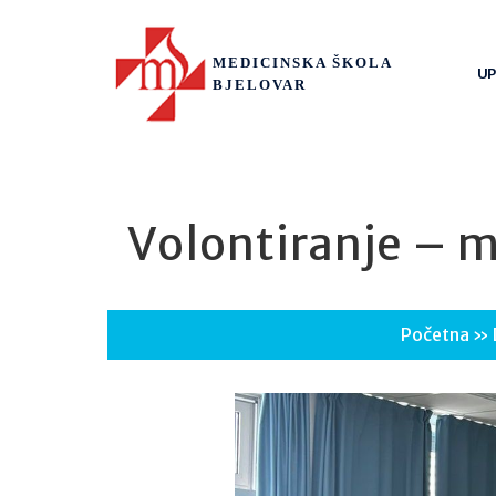
MEDICINSKA ŠKOLA
UP
BJELOVAR
Volontiranje – m
Početna
»