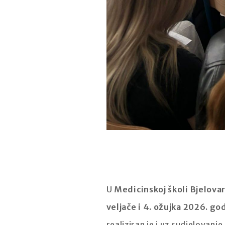
U
Medicinskoj školi Bjelova
veljače i 4. ožujka 2026. go
realiziran je i uz sudjelovanj