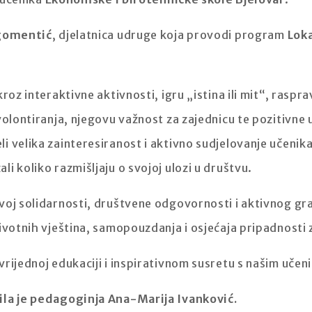
gomentić
, djelatnica udruge koja provodi program
Loka
roz interaktivne aktivnosti, igru „istina ili mit“, raspra
volontiranja, njegovu važnost za zajednicu te pozitivne u
 velika zainteresiranost i aktivno sudjelovanje učenika,
i koliko razmišljaju o svojoj ulozi u društvu.
voj solidarnosti, društvene odgovornosti i aktivnog gr
ivotnih vještina, samopouzdanja i osjećaja pripadnosti z
rijednoj edukaciji i inspirativnom susretu s našim učen
ila je pedagoginja Ana-Marija Ivanković.