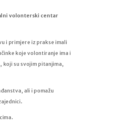
lni volonterski centar
vu i primjere iz prakse imali
činke koje volontiranje ima i
 koji su svojim pitanjima,
ađanstva, ali i pomažu
ajednici.
icima.