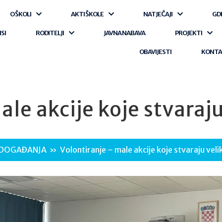
O ŠKOLI
AKTI ŠKOLE
NATJEČAJI
GD
ISI
RODITELJI
JAVNA NABAVA
PROJEKTI
OBAVIJESTI
KONT
ale akcije koje stvaraj
DOGAĐANJA
»
Volontiranje – male akcije koje stvaraju vel