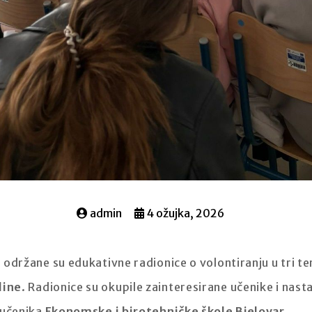
admin
4 ožujka, 2026
r
održane su edukativne radionice o volontiranju u tri t
dine
. Radionice su okupile zainteresirane učenike i nast
e učenika
Ekonomske i birotehničke škole Bjelovar
.