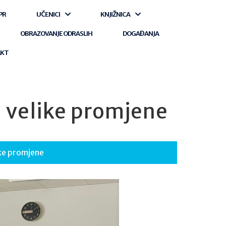
PR
UČENICI
KNJIŽNICA
OBRAZOVANJE ODRASLIH
DOGAĐANJA
AKT
u velike promjene
ike promjene