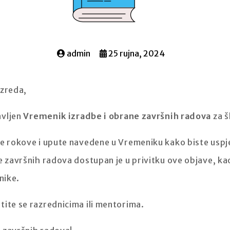
admin
25 rujna, 2024
azreda,
avljen
Vremenik izradbe i obrane završnih radova
za š
te rokove i upute navedene u Vremeniku kako biste uspje
e završnih radova dostupan je u privitku ove objave, ka
nike.
tite se razrednicima ili mentorima.