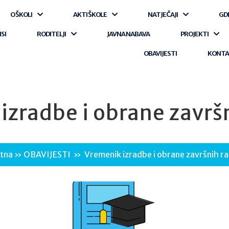
O ŠKOLI
AKTI ŠKOLE
NATJEČAJI
GD
ISI
RODITELJI
JAVNA NABAVA
PROJEKTI
OBAVIJESTI
KONT
izradbe i obrane završ
tna
»
OBAVIJESTI
»
Vremenik izradbe i obrane završnih r