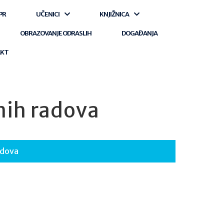
PR
UČENICI
KNJIŽNICA
OBRAZOVANJE ODRASLIH
DOGAĐANJA
AKT
nih radova
adova