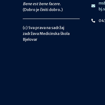
msb
Bene est bene facere.
bj.
(Dobro je činiti dobro.)
043
(c) Sva prava na sadržaj
zadržava Medicinska škola
Bjelovar