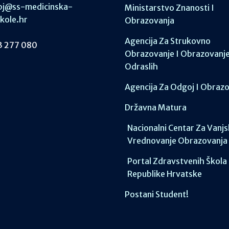
j@ss-medicinska-
Ministarstvo Znanosti I
skole.hr
Obrazovanja
Agencija Za Strukovno
 277 080
Obrazovanje I Obrazovanj
Odraslih
Agencija Za Odgoj I Obraz
Državna Matura
Nacionalni Centar Za Vanj
Vrednovanje Obrazovanja
Portal Zdravstvenih Škola
Republike Hrvatske
Postani Student!