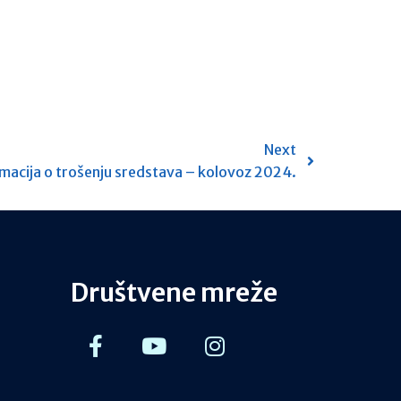
Next
macija o trošenju sredstava – kolovoz 2024.
Društvene mreže