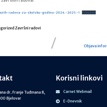
 završnih radova!
snih-radova-za-skolsku-godinu-2024.-2025.-1
Preuzmi
egorized
Završni radovi
Objava infor
takt
Korisni linkovi
Carnet Webmail
ana dr. Franje Tuđmana 8,
00 Bjelovar
E-Dnevnik