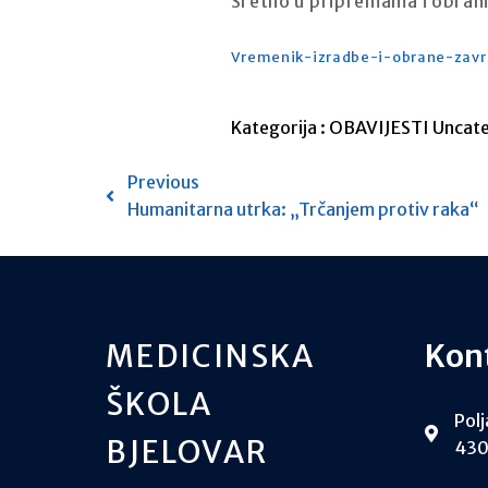
Sretno u pripremama i obrani
Vremenik-izradbe-i-obrane-zavr
Kategorija :
OBAVIJESTI
Uncat
Previous
Humanitarna utrka: „Trčanjem protiv raka“
MEDICINSKA
Kon
ŠKOLA
Polj
BJELOVAR
430