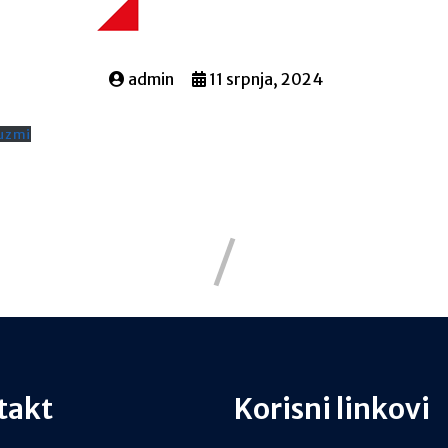
admin
11 srpnja, 2024
uzmi
takt
Korisni linkovi