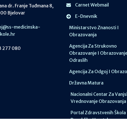
Carnet Webmail
ana dr. Franje Tuđmana 8,
00 Bjelovar
E-Dnevnik
j@ss-medicinska-
Ministarstvo Znanosti I
skole.hr
Obrazovanja
Agencija Za Strukovno
 277 080
Obrazovanje I Obrazovanj
Odraslih
Agencija Za Odgoj I Obraz
Državna Matura
Nacionalni Centar Za Vanj
Vrednovanje Obrazovanja
Portal Zdravstvenih Škola
Republike Hrvatske