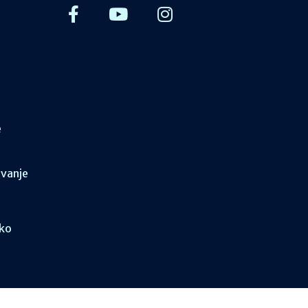
e
ovanje
sko