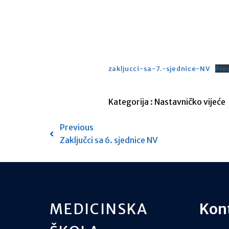
zakljucci-sa-7.-sjednice-NV
Pre
Kategorija :
Nastavničko vijeće
Previous
Zaključci sa 6. sjednice NV
MEDICINSKA
Kon