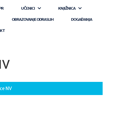
PR
UČENICI
KNJIŽNICA
OBRAZOVANJE ODRASLIH
DOGAĐANJA
AKT
NV
ice NV