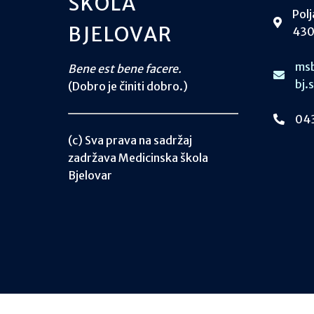
ŠKOLA
Polj
BJELOVAR
430
msb
Bene est bene facere.
bj.
(Dobro je činiti dobro.)
043
(c) Sva prava na sadržaj
zadržava Medicinska škola
Bjelovar