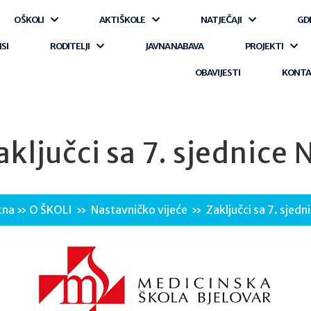
O ŠKOLI
AKTI ŠKOLE
NATJEČAJI
GD
ISI
RODITELJI
JAVNA NABAVA
PROJEKTI
OBAVIJESTI
KONT
aključci sa 7. sjednice 
tna
»
O ŠKOLI
»
Nastavničko vijeće
»
Zaključci sa 7. sjedn