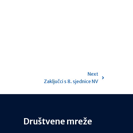
Next
Zaključci s 8. sjednice NV
Društvene mreže