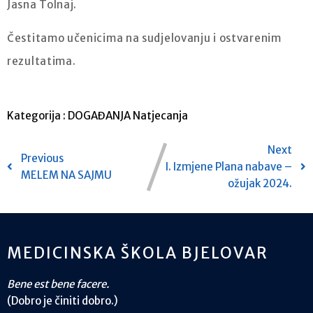
Jasna Tolnaj.
Čestitamo učenicima na sudjelovanju i ostvarenim
rezultatima.
Kategorija :
DOGAĐANJA
Natjecanja
Next
Previous
I. Izmjene Plana nabave –
MELEM NA SAJMU
ožujak 2024.
MEDICINSKA ŠKOLA BJELOVAR
Bene est bene facere.
(Dobro je činiti dobro.)