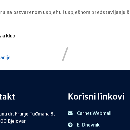
ru na ostvarenom uspjehu i uspješnom predstavljanju š
ki klub
anije
takt
Korisni linkovi
Carnet Webmail
ana dr. Franje Tuđmana 8,
00 Bjelovar
E-Dnevnik