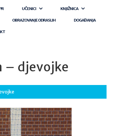
PR
UČENICI
KNJIŽNICA
OBRAZOVANJE ODRASLIH
DOGAĐANJA
AKT
a – djevojke
jevojke