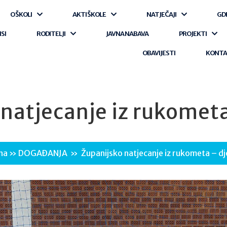
O ŠKOLI
AKTI ŠKOLE
NATJEČAJI
GD
ISI
RODITELJI
JAVNA NABAVA
PROJEKTI
OBAVIJESTI
KONT
natjecanje iz rukomet
na
»
DOGAĐANJA
»
Županijsko natjecanje iz rukometa – d