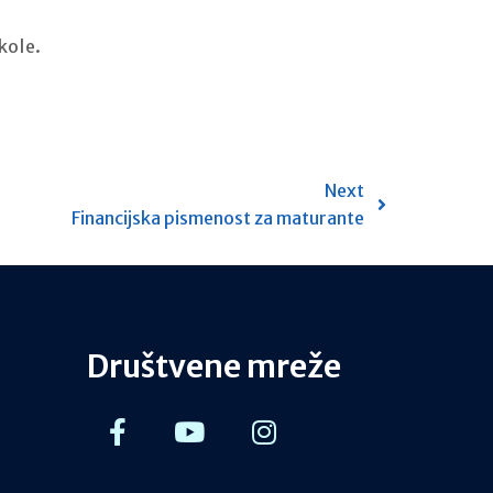
kole.
Next
Financijska pismenost za maturante
Društvene mreže