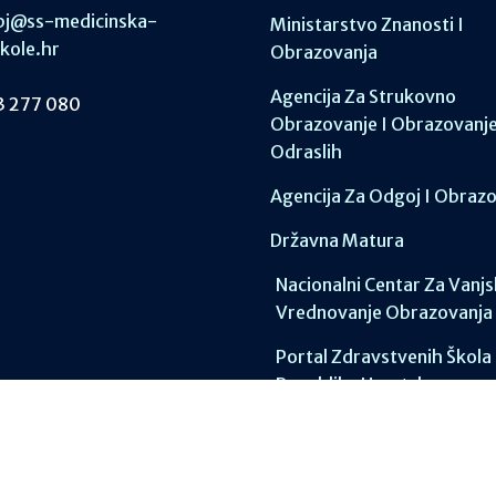
j@ss-medicinska-
Ministarstvo Znanosti I
skole.hr
Obrazovanja
Agencija Za Strukovno
 277 080
Obrazovanje I Obrazovanj
Odraslih
Agencija Za Odgoj I Obraz
Državna Matura
Nacionalni Centar Za Vanj
Vrednovanje Obrazovanja
Portal Zdravstvenih Škola
Republike Hrvatske
Postani Student!