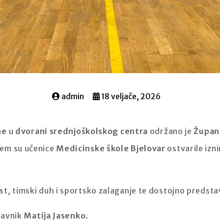
admin
18 veljače, 2026
ne
u
dvorani srednjoškolskog centra
održano je
Župani
jem su učenice
Medicinske škole Bjelovar
ostvarile izn
t, timski duh i sportsko zalaganje te dostojno predstav
tavnik
Matija Jasenko
.