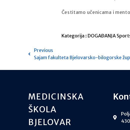
Čestitamo učenicama i mento
Kategorija :
DOGAĐANJA
Sports
Previous
Sajam fakulteta Bjelovarsko-bilogorske žup
MEDICINSKA
Kon
ŠKOLA
Polj
BJELOVAR
430