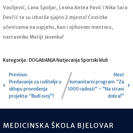
Vasiljević, Lana Špoljar, Leona Antea Pavić i Nika Sara
Devčić te su izborile sjajno 2.mjesto! Čestitke
učenicama na uspjehu, kao i njihovom mentoru,
nastavniku Matiji Jasenku!
Kategorija :
DOGAĐANJA
Natjecanja
Sportski klub
Previous
Next
Predavanje za roditelje u
Humanitarni program: “Za
sklopu provođenja
1000 radosti” – “Na strani
projekta: “Budi svoj”!
dobra!”
MEDICINSKA ŠKOLA BJELOVAR