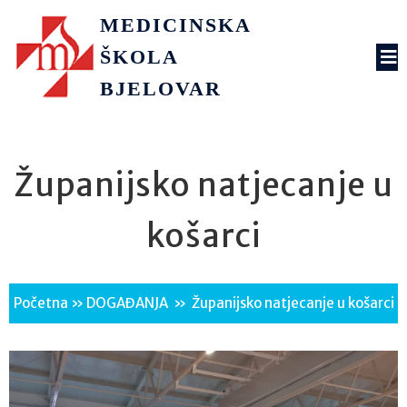
MEDICINSKA
ŠKOLA
BJELOVAR
Županijsko natjecanje u
košarci
Početna
»
DOGAĐANJA
»
Županijsko natjecanje u košarci