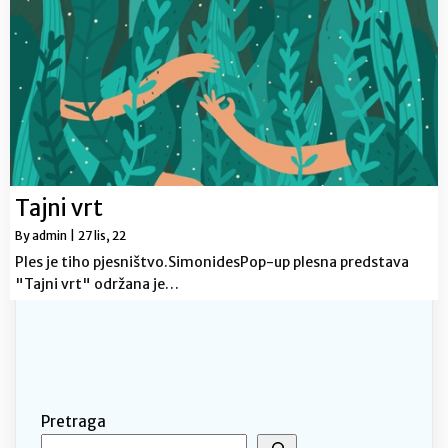
Tajni vrt
By
admin
|
27
lis, 22
Ples je tiho pjesništvo.SimonidesPop-up plesna predstava
"Tajni vrt" održana je…
Pretraga