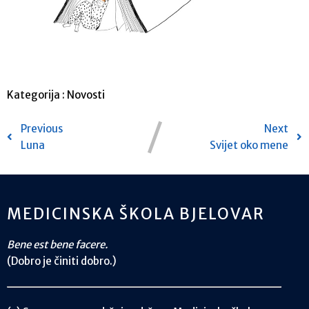
Kategorija :
Novosti
Previous
Next
Luna
Svijet oko mene
MEDICINSKA ŠKOLA BJELOVAR
Bene est bene facere.
(Dobro je činiti dobro.)