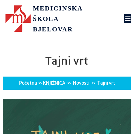
MEDICINSKA
ŠKOLA
BJELOVAR
Tajni vrt
Početna
»
KNJIŽNICA
»
Novosti
»
Tajni vrt