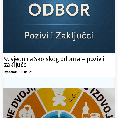
9. sjednica Školskog odbora – poziv i
zaključci
By
admin
|
13
lis, 25